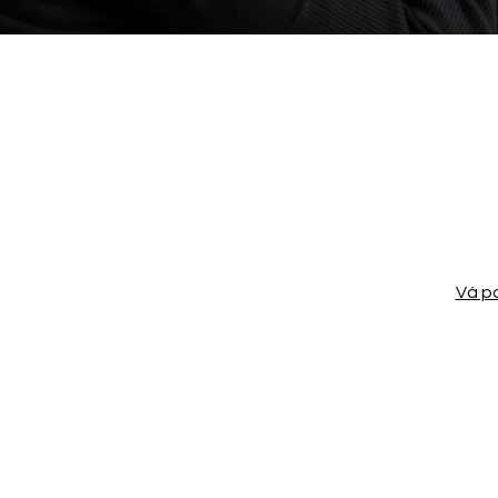
Sobre
our program here. Why should people join? Use short catchy t
 they can benefit from participating. A great description m
more likely to join your program.
bém pode participar desse programa pelo app mobile.
Vá p
Preço