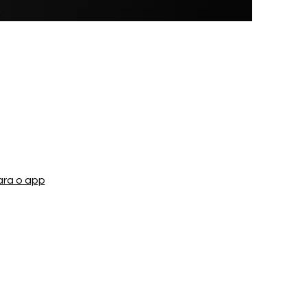
ext to tell
akes people
ara o app