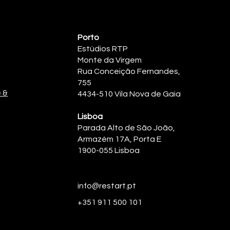
Porto
Estúdios RTP
Monte da Virgem
Rua Conceição Fernandes,
755
e &
4434-510 Vila Nova de Gaia
Lisboa
Parada Alto de São João,
Armazém 17A, Porta E
1900-055 Lisboa
info@restart.pt
+351 911 500 101