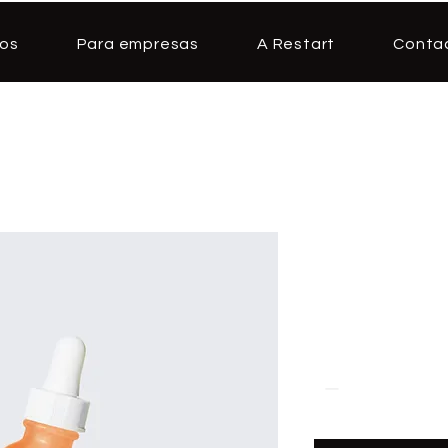
os
Para empresas
A Restart
Conta
Sou um pr
SKU: 36411537613519
Preço
10,00 €
Quantidade
*