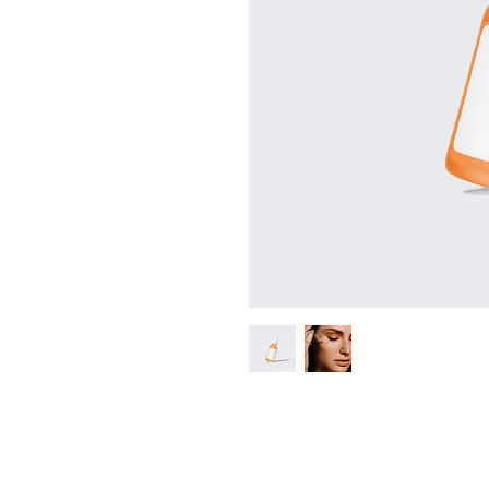
Sou a descrição do produto. U
informações. Os compradores
adquirindo antes de comprar.