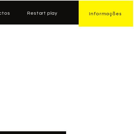
ctos
Restart play
Informações
oduto
1