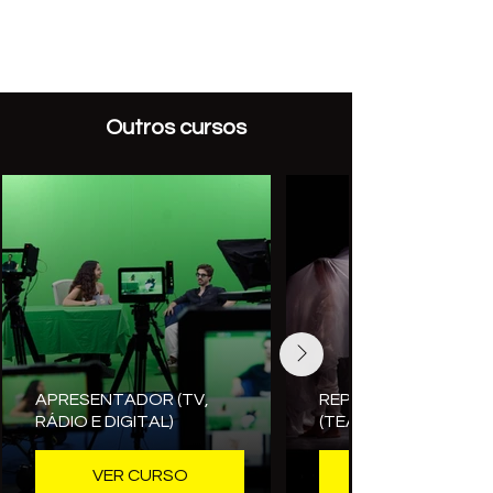
Outros cursos
APRESENTADOR (TV,
REPRESENTAÇÃO
RÁDIO E DIGITAL)
(TEATRO, CINEMA E T
VER CURSO