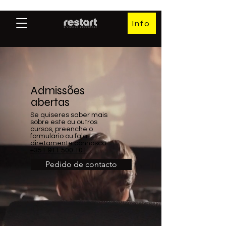
Info
Admissões
abertas
Se quiseres saber mais
sobre este ou outros
cursos, preenche o
formulário ou fala
diretamente connosco:
+351 911 500 101
Pedido de contacto