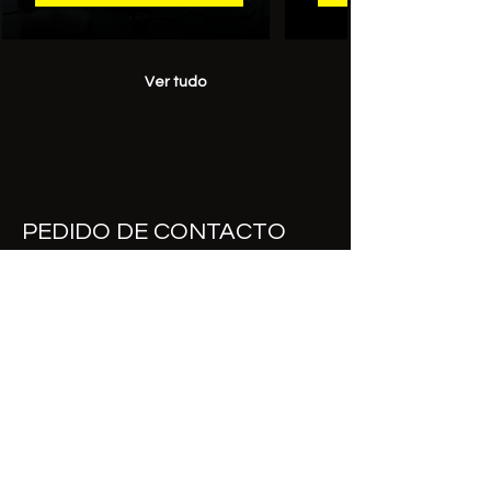
Ver tudo
PEDIDO DE CONTACTO
Preenche o formulário e a nossa
equipa entra em contacto contigo
para esclarecer dúvidas, explicar o
programa e ajudar-te a perceber qual
faz mais sentido para ti.
Curso de interesse
*