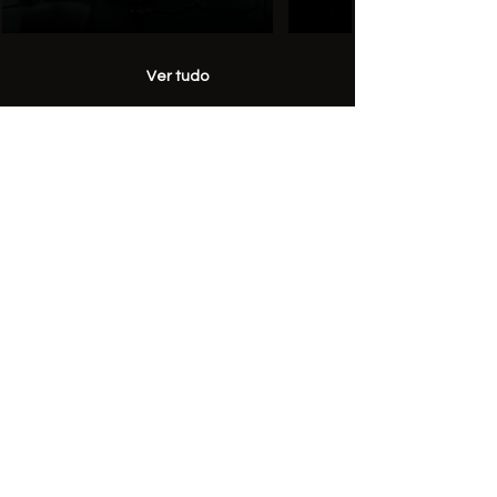
Ver tudo
PEDIDO DE CONTACTO
Preenche o formulário e a nossa
equipa entra em contacto contigo
para esclarecer dúvidas, explicar o
programa e ajudar-te a perceber qual
faz mais sentido para ti.
Curso de interesse
*