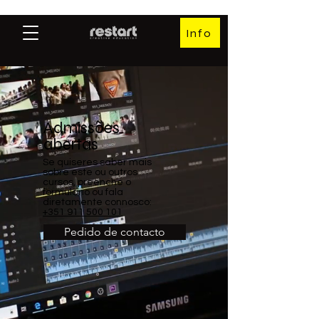
Info
Admissões
abertas
Se quiseres saber mais
sobre este ou outros
cursos, preenche o
formulário ou fala
diretamente connosco:
+351 911 500 101
Pedido de contacto