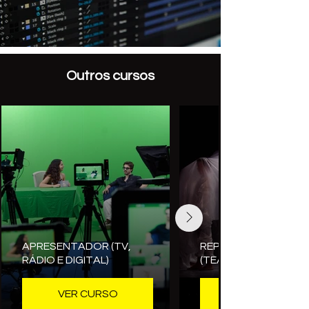
Outros cursos
APRESENTADOR (TV,
REPRESENTAÇÃO
RÁDIO E DIGITAL)
(TEATRO, CINEMA E T
VER CURSO